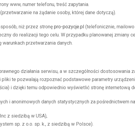
rony www, numer telefonu, treść zapytania.
przetwarzanie na żądanie osoby, której dane dotyczą).
sposób, niż przez stronę
pro-pozycje.pl
(telefonicznie, mailowo
nieczny do realizacji tego celu. W przypadku planowanej zmiany 
ę warunkach przetwarzania danych.
prawnego działania serwisu, a w szczególności dostosowania za
 pliki te pozwalają rozpoznać podstawowe parametry urządzenia 
jścia) i dzięki temu odpowiednio wyświetlić stronę internetową
nych i anonimowych danych statystycznych za pośrednictwem nar
 Inc z siedzibą w USA),
stem sp. z o.o. sp. k., z siedzibą w Polsce).