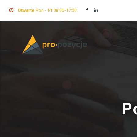
Otwarte
Pon - Pt 08:00-17:00
P