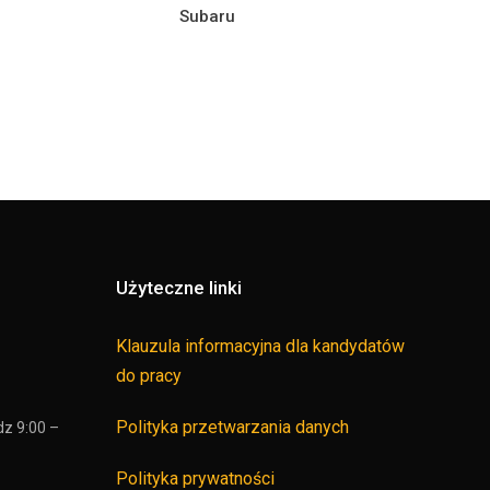
Subaru
Użyteczne linki
Klauzula informacyjna dla kandydatów
do pracy
Polityka przetwarzania danych
dz 9:00 –
Polityka prywatności