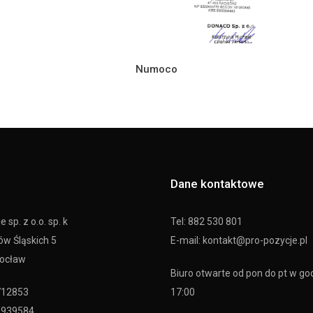
Numoco
Dane kontaktowe
 sp. z o.o. sp. k
Tel: 882 530 801
ów Śląskich 5
E-mail: kontakt@pro-pozycje.pl
rocław
Biuro otwarte od pon do pt w go
712853
17:00
2939584