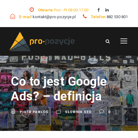
Otwarte
Pon - Pt 08:00-17:00
E-mail
kontakt@pro-pozycje.pl
Telefon
882 530 801
Co to jest Google
Ads? – definicja
PIOTR PAWŁOŚ
SŁOWNIK SEO
0