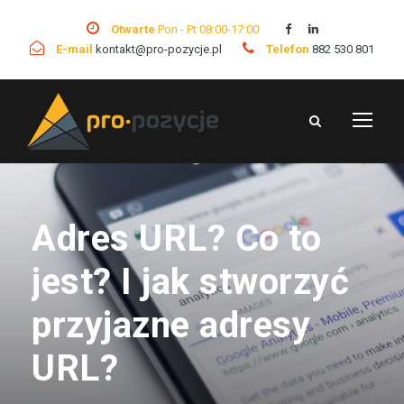
Otwarte
Pon - Pt 08:00-17:00
E-mail
kontakt@pro-pozycje.pl
Telefon
882 530 801
Adres URL? Co to
jest? I jak stworzyć
przyjazne adresy
URL?