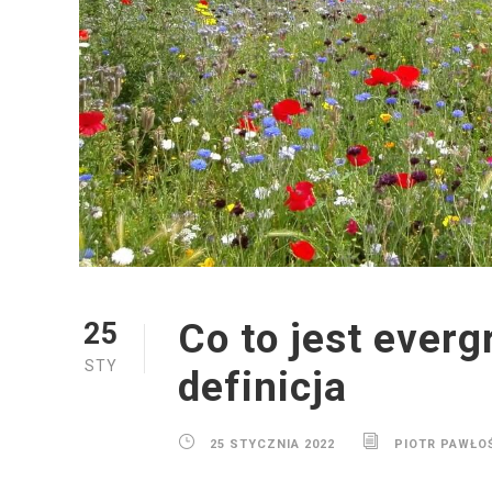
Co to jest ever
25
STY
definicja
25 STYCZNIA 2022
PIOTR PAWŁO