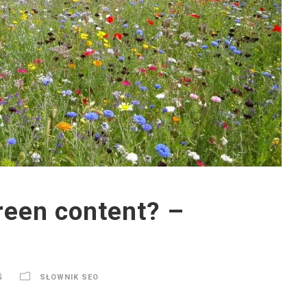
green content? –
Ś
SŁOWNIK SEO