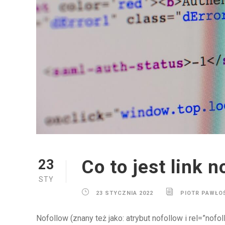
Co to jest link n
23
STY
23 STYCZNIA 2022
PIOTR PAWŁO
Nofollow (znany też jako: atrybut nofollow i rel=”nofo