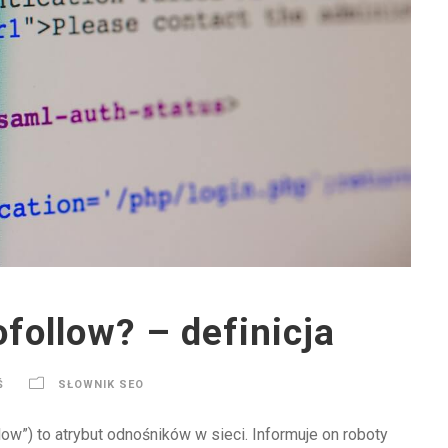
ofollow? – definicja
Ś
SŁOWNIK SEO
llow”) to atrybut odnośników w sieci. Informuje on roboty