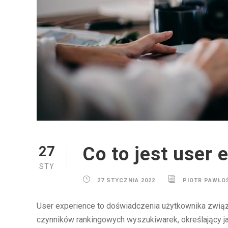
Co to jest user 
27
STY
27 STYCZNIA 2022
PIOTR PAWŁO
User experience to doświadczenia użytkownika związa
czynników rankingowych wyszukiwarek, określający ja